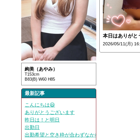
2026/05/11(月) 16
絢美（あやみ）
T153cm
B83(B) W60 H85
最新記事
こんにちは😃
ありがとうございます
昨日は！と明日
出勤日
出勤希望と空き枠が合わずなかなか出勤できなくて